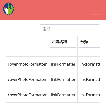
活動集錦
學校型態
:::
依年度檢索
依分類檢索
相簿名稱
分類
coverPhotoFormatter
linkFormatter
linkFormatter
coverPhotoFormatter
linkFormatter
linkFormatter
coverPhotoFormatter
linkFormatter
linkFormatter