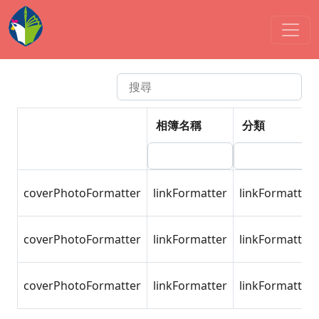
活動集錦
非學校型態
:::
依年度檢索
依分類檢索
相簿名稱
分類
coverPhotoFormatter
linkFormatter
linkFormatter
coverPhotoFormatter
linkFormatter
linkFormatter
coverPhotoFormatter
linkFormatter
linkFormatter