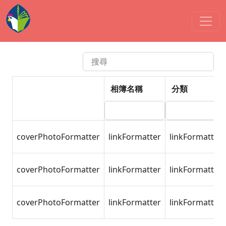
活動集錦
其他
:::
依年度檢索
依分類檢索
相簿名稱
分類
coverPhotoFormatter
linkFormatter
linkFormatter
coverPhotoFormatter
linkFormatter
linkFormatter
coverPhotoFormatter
linkFormatter
linkFormatter